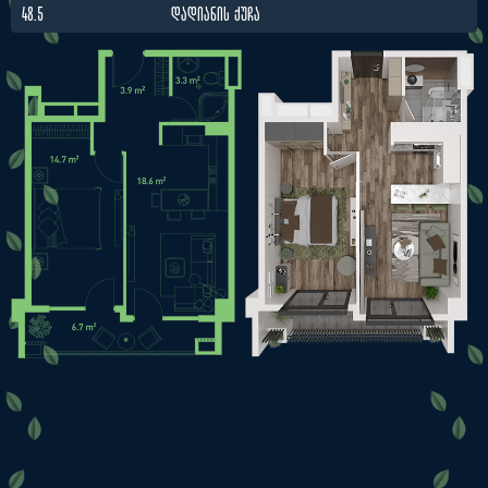
48.5
ᲓᲐᲓᲘᲐᲜᲘᲡ ᲥᲣᲩᲐ