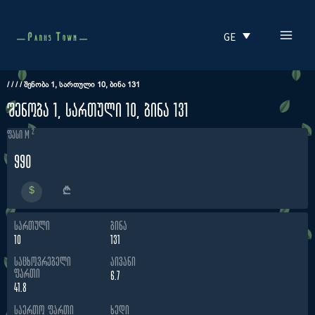
Skip
MAI
to
GE
MEN
content
/
/
/
/
ᲨᲔᲜᲝᲑᲐ 1, ᲡᲐᲠᲗᲣᲚᲘ 10, ᲑᲘᲜᲐ 131
შენობა 1, სართული 10, ბინა 131
2
ფასი m
990
ᲡᲐᲠᲗᲣᲚᲘ
ᲑᲘᲜᲐ
10
131
ᲡᲐᲪᲮᲝᲕᲠᲔᲑᲔᲚᲘ
ᲐᲘᲕᲐᲜᲘ
ᲤᲐᲠᲗᲘ
6.7
41.8
ᲡᲐᲔᲠᲗᲝ ᲤᲐᲠᲗᲘ
ᲮᲔᲓᲘ