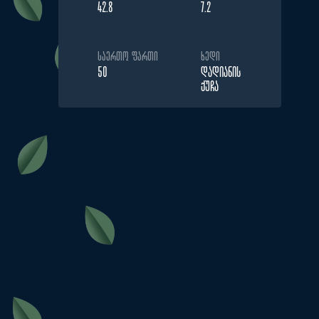
42.8
7.2
ᲡᲐᲔᲠᲗᲝ ᲤᲐᲠᲗᲘ
ᲮᲔᲓᲘ
50
ᲓᲐᲓᲘᲐᲜᲘᲡ
ᲥᲣᲩᲐ