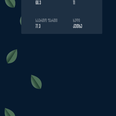
66.3
11
ᲡᲐᲔᲠᲗᲝ ᲤᲐᲠᲗᲘ
ᲮᲔᲓᲘ
77.3
ᲙᲣᲗᲮᲔ