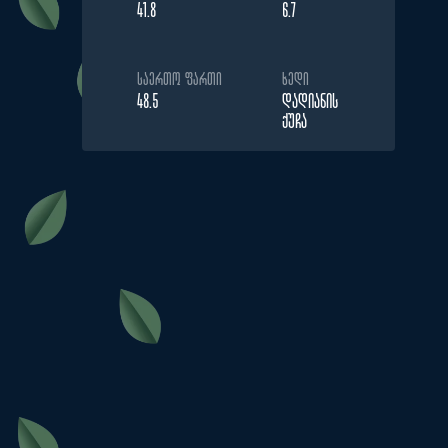
41.8
6.7
ᲡᲐᲔᲠᲗᲝ ᲤᲐᲠᲗᲘ
ᲮᲔᲓᲘ
48.5
ᲓᲐᲓᲘᲐᲜᲘᲡ
ᲥᲣᲩᲐ