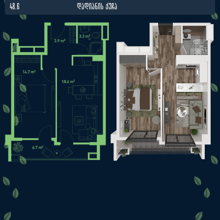
48.6
ᲓᲐᲓᲘᲐᲜᲘᲡ ᲥᲣᲩᲐ