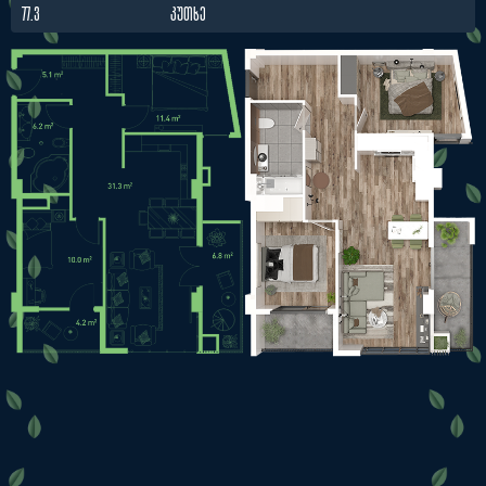
77.3
ᲙᲣᲗᲮᲔ