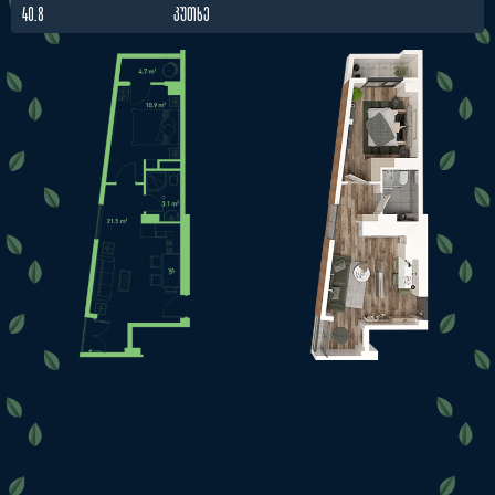
40.8
ᲙᲣᲗᲮᲔ